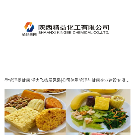
科学管理促健康 活力飞扬展风采|公司体重管理与健康企业建设专项活动成效显著