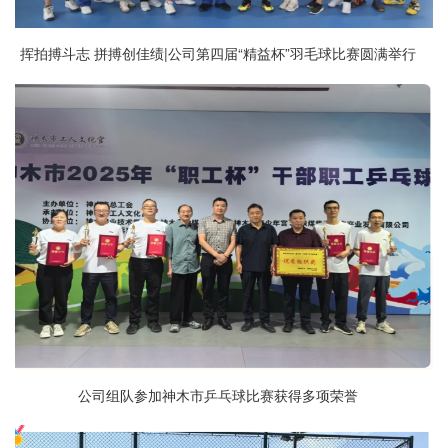
挥拍搏斗志 拼搏创佳绩|公司第四届“精益杯”羽毛球比赛圆满举行
公司组队参加神木市乒乓球比赛获得多项荣誉