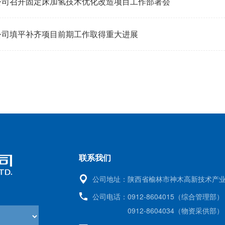
公司召开固定床加氢技术优化改造项目工作部署会
公司填平补齐项目前期工作取得重大进展
联系我们
公司地址：
陕西省榆林市神木高新技术产
公司电话：
0912-8604015（综合管理部）
0912-8604034（物资采供部）